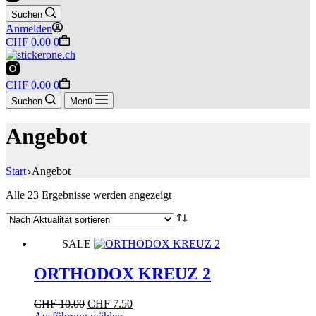
Suchen
Anmelden
Warenkorb
CHF
0.00
0
Warenkorb
CHF
0.00
0
Suchen
Menü
Angebot
Start
Angebot
Nach
Alle 23 Ergebnisse werden angezeigt
Aktualität
sortiert
SALE
ORTHODOX KREUZ 2
Ursprünglicher
Aktueller
CHF
10.00
CHF
7.50
Preis
Dieses
Preis