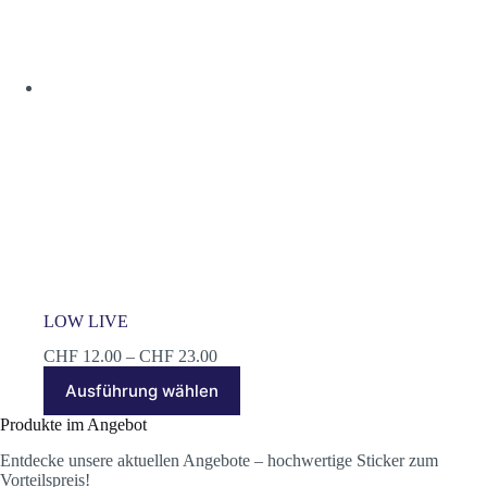
auf
der
Produktseite
gewählt
werden
LOW LIVE
Preisspanne:
CHF
12.00
–
CHF
23.00
CHF 12.00
Dieses
Ausführung wählen
bis
Produkt
CHF 23.00
weist
Produkte im Angebot
mehrere
Varianten
Entdecke unsere aktuellen Angebote – hochwertige Sticker zum
auf.
Vorteilspreis!