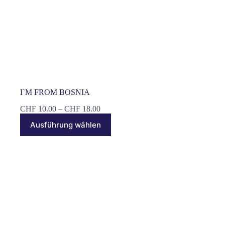
I`M FROM BOSNIA
Preisspanne:
CHF
10.00
–
CHF
18.00
CHF 10.00
Dieses
Ausführung wählen
bis
Produkt
CHF 18.00
weist
mehrere
Varianten
auf.
Die
Optionen
können
auf
der
Produktseite