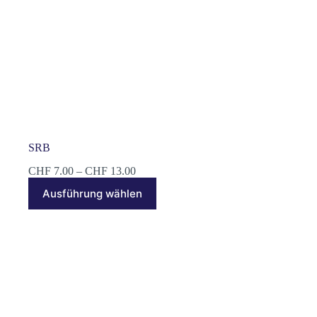
SRB
Preisspanne:
CHF
7.00
–
CHF
13.00
CHF 7.00
Dieses
Ausführung wählen
bis
Produkt
CHF 13.00
weist
mehrere
Varianten
auf.
Die
Optionen
können
auf
der