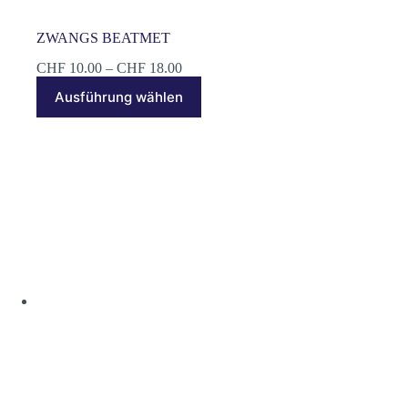
ZWANGS BEATMET
Preisspanne:
CHF
10.00
–
CHF
18.00
CHF 10.00
Dieses
Ausführung wählen
bis
Produkt
CHF 18.00
weist
mehrere
Varianten
auf.
Die
Optionen
können
auf
der
Produktseite
gewählt
werden