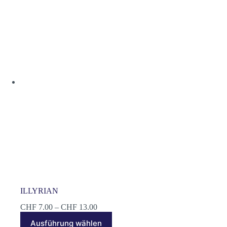
auf.
Die
Optionen
können
auf
der
Produktseite
gewählt
werden
ILLYRIAN
Preisspanne:
CHF
7.00
–
CHF
13.00
CHF 7.00
Dieses
Ausführung wählen
bis
Produkt