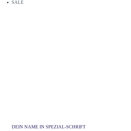
SALE
mehrere
Varianten
auf.
Die
Optionen
können
auf
der
Produktseite
gewählt
werden
DEIN NAME IN SPEZIAL-SCHRIFT