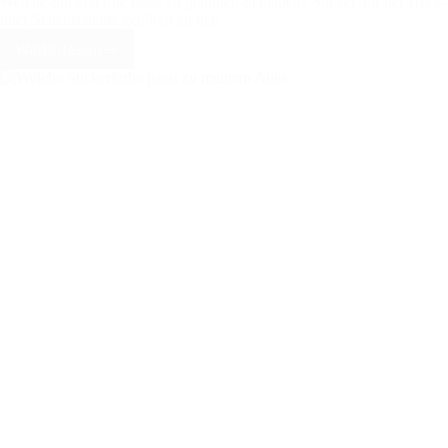
Welche Stickerfarbe passt zu getönten Scheiben? Sticker auf der Heck-
oder Seitenscheibe gehören zu den…
Weiterlesen
Welche
Stickerfarbe
passt
auf
getönte
Scheiben?