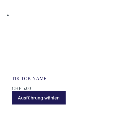
Produktseite
gewählt
werden
TIK TOK NAME
CHF
5.00
Dieses
Ausführung wählen
Produkt
weist
mehrere
Varianten
auf.
Die
Optionen