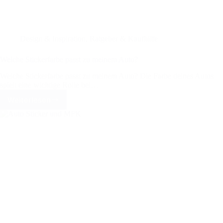
Design & Inspiration
,
Ratgeber & Kaufhilfe
Welche Stickerfarbe passt zu meinem Auto?
Welche Stickerfarbe passt zu meinem Auto? Die Farbe deines Autos
spielt eine wichtige Rolle bei…
Weiterlesen
Welche
Stickerfarbe
passt
zu
meinem
Auto?