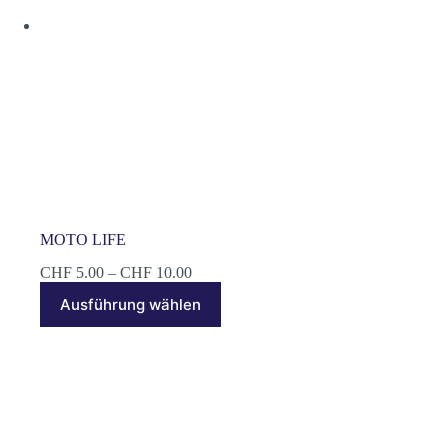
gewählt
werden
MOTO LIFE
Preisspanne:
CHF
5.00
–
CHF
10.00
CHF 5.00
Dieses
Ausführung wählen
bis
Produkt
CHF 10.00
weist
mehrere
Varianten
auf.
Die
Optionen
können