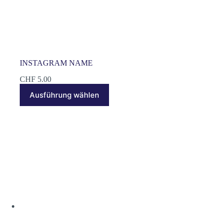
INSTAGRAM NAME
CHF
5.00
Dieses
Ausführung wählen
Produkt
weist
mehrere
Varianten
auf.
Die
Optionen
können
auf
der
Produktseite
gewählt
werden