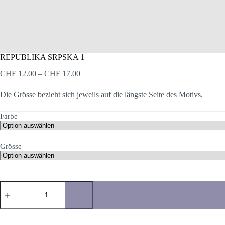
REPUBLIKA SRPSKA 1
Preisspanne:
CHF
12.00
–
CHF
17.00
CHF 12.00
bis
Die Grösse bezieht sich jeweils auf die längste Seite des Motivs.
CHF 17.00
Farbe
Grösse
REPUBLIKA
SRPSKA
1
Menge