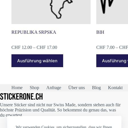
REPUBLIKA SRPSKA
BIH
Preisspanne:
CHF
12.00
–
CHF
17.00
CHF
7.00
–
CH
CHF 12.00
Dieses
Dieses
bis
Ausführung wählen
Ausführung
Produkt
Produkt
CHF 17.00
weist
weist
mehrere
mehrere
Varianten
Varianten
auf.
auf.
Die
Die
Home
Shop
Anfrage
Über uns
Blog
Kontakt
Optionen
Optionen
können
können
auf
auf
Unsere Sticker sind nicht nur Swiss Made, sondern stehen auch für
der
der
höchste Präzision und Qualität. So bekommst du genau das, was
Produktseite
Produktseite
du erwartest.
gewählt
gewählt
werden
werden
Wir verwenden Cookies, um sicherzustellen, dass wir Ihnen