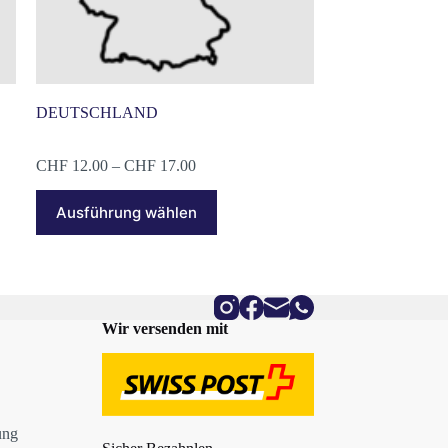
DEUTSCHLAND
Preisspanne:
CHF
12.00
–
CHF
17.00
CHF 12.00
Dieses
bis
Ausführung wählen
Produkt
CHF 17.00
weist
mehrere
Varianten
auf.
Die
Optionen
Wir versenden mit
können
auf
der
Produktseite
gewählt
werden
ung