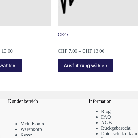
CRO
Preisspanne:
Preisspanne:
F
13.00
CHF
7.00
–
CHF
13.00
CHF 7.00
CHF 7.00
Dieses
bis
bis
 wählen
Ausführung wählen
Produkt
CHF 13.00
CHF 13.00
weist
mehrere
Varianten
auf.
Die
Optionen
Kundenbereich
Information
können
auf
Blog
der
FAQ
Produktseite
AGB
Mein Konto
gewählt
Rückgaberecht
Warenkorb
werden
Datenschutzerklär
Kasse