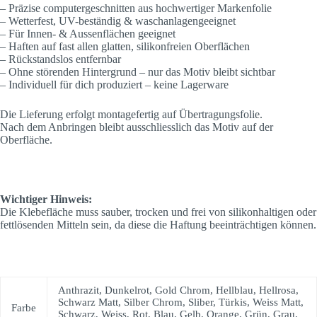
– Präzise computergeschnitten aus hochwertiger Markenfolie
– Wetterfest, UV-beständig & waschanlagengeeignet
– Für Innen- & Aussenflächen geeignet
– Haften auf fast allen glatten, silikonfreien Oberflächen
– Rückstandslos entfernbar
– Ohne störenden Hintergrund – nur das Motiv bleibt sichtbar
– Individuell für dich produziert – keine Lagerware
Die Lieferung erfolgt montagefertig auf Übertragungsfolie.
Nach dem Anbringen bleibt ausschliesslich das Motiv auf der
Oberfläche.
Wichtiger Hinweis:
Die Klebefläche muss sauber, trocken und frei von silikonhaltigen oder
fettlösenden Mitteln sein, da diese die Haftung beeinträchtigen können.
Anthrazit, Dunkelrot, Gold Chrom, Hellblau, Hellrosa,
Schwarz Matt, Silber Chrom, Sliber, Türkis, Weiss Matt,
Farbe
Schwarz, Weiss, Rot, Blau, Gelb, Orange, Grün, Grau,