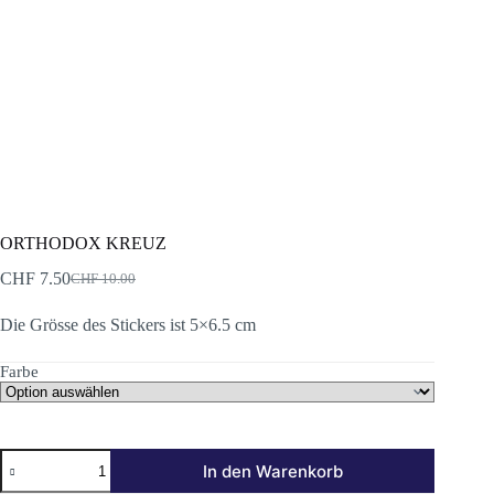
ORTHODOX KREUZ
CHF
7.50
CHF
10.00
Ursprünglicher
Aktueller
Preis
Preis
Die Grösse des Stickers ist 5×6.5 cm
war:
ist:
CHF 10.00
CHF 7.50.
Farbe
ORTHODOX
In den Warenkorb
KREUZ