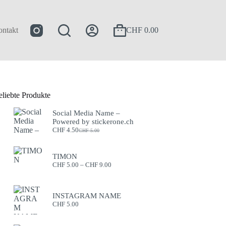
ntakt
CHF
0.00
eliebte Produkte
Social Media Name –
Powered by stickerone.ch
CHF
4.50
CHF
5.00
TIMON
CHF
5.00
–
CHF
9.00
INSTAGRAM NAME
CHF
5.00