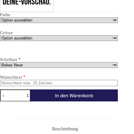
Deine-Vorschau.
Farbe
Grösse
*
Schriftart
*
Wunschtext
DOMAIN
In den Warenkorb
AUFKLEBER
INTERNETADRESSE
Menge
Beschreibung