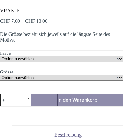
VRANJE
Preisspanne:
CHF
7.00
–
CHF
13.00
CHF 7.00
bis
Die Grösse bezieht sich jeweils auf die längste Seite des
CHF 13.00
Motivs.
Farbe
Grösse
VRANJE
In den Warenkorb
Menge
Beschreibung