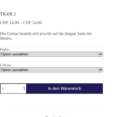
TIGER 2
Preisspanne:
CHF
14.00
–
CHF
24.00
CHF 14.00
bis
Die Grösse bezieht sich jeweils auf die längste Seite des
CHF 24.00
Motivs.
Farbe
Grösse
TIGER
In den Warenkorb
2
Menge