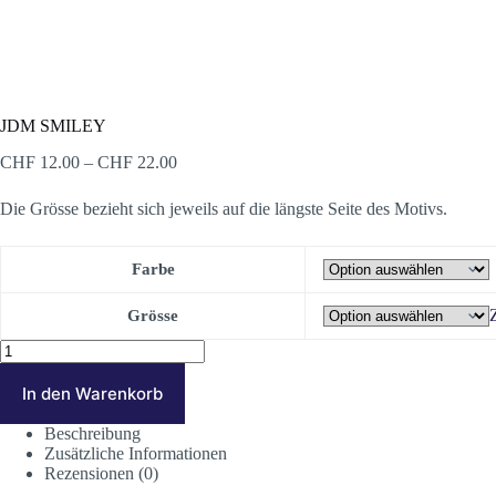
JDM SMILEY
Preisspanne:
CHF
12.00
–
CHF
22.00
CHF 12.00
bis
Die Grösse bezieht sich jeweils auf die längste Seite des Motivs.
CHF 22.00
Farbe
Grösse
JDM
SMILEY
Menge
In den Warenkorb
Beschreibung
Zusätzliche Informationen
Rezensionen (0)