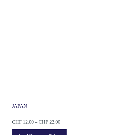
JAPAN
Preisspanne:
CHF
12.00
–
CHF
22.00
CHF 12.00
Dieses
bis