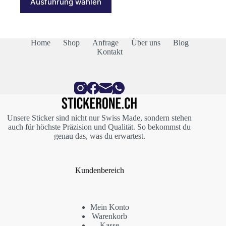
Ausführung wählen
Produkt
CHF 22.00
weist
mehrere
Varianten
auf.
Home
Shop
Anfrage
Über uns
Blog
Die
Kontakt
Optionen
können
auf
der
Produktseite
gewählt
werden
Unsere Sticker sind nicht nur Swiss Made, sondern stehen
auch für höchste Präzision und Qualität. So bekommst du
genau das, was du erwartest.
Kundenbereich
Mein Konto
Warenkorb
Kasse