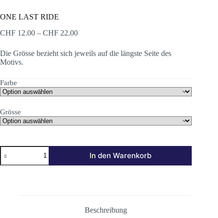
ONE LAST RIDE
Preisspanne:
CHF
12.00
–
CHF
22.00
CHF 12.00
bis
Die Grösse bezieht sich jeweils auf die längste Seite des
CHF 22.00
Motivs.
Farbe
Grösse
ONE
In den Warenkorb
LAST
RIDE
Menge
Beschreibung