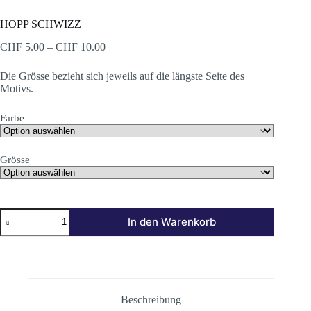
HOPP SCHWIZZ
Preisspanne:
CHF
5.00
–
CHF
10.00
CHF 5.00
bis
Die Grösse bezieht sich jeweils auf die längste Seite des
CHF 10.00
Motivs.
Farbe
Grösse
HOPP
In den Warenkorb
SCHWIZZ
Menge
Beschreibung