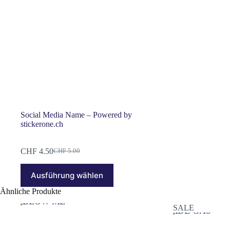
Social Media Name – Powered by
stickerone.ch
CHF
4.50
CHF
5.00
Ursprünglicher
Aktueller
Preis
Preis
Dieses
war:
ist:
Ausführung wählen
Produkt
CHF 5.00
CHF 4.50.
weist
Ähnliche Produkte
mehrere
Varianten
SALE
auf.
Die