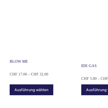
Optionen
können
auf
der
Produktseite
gewählt
werden
BLOW ME
IDE GAS
Preisspanne:
CHF
17.00
–
CHF
32.00
CHF 17.00
CHF
5.00
–
CH
bis
Dieses
Dieses
CHF 32.00
Ausführung wählen
Ausführung
Produkt
Produkt
weist
weist
mehrere
mehrere
Varianten
Varianten
auf.
auf.