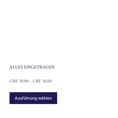
ALLES EINGETRAGEN
Preisspanne:
CHF
10.00
–
CHF
18.00
CHF 10.00
bis
Dieses
CHF 18.00
Ausführung wählen
Produkt
weist
mehrere
Varianten
auf.