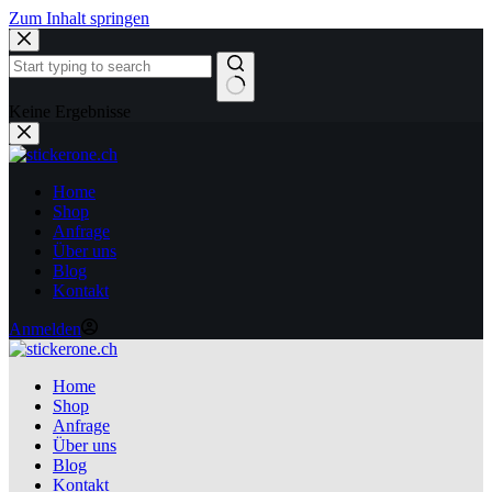
Zum Inhalt springen
Keine Ergebnisse
Home
Shop
Anfrage
Über uns
Blog
Kontakt
Anmelden
Home
Shop
Anfrage
Über uns
Blog
Kontakt