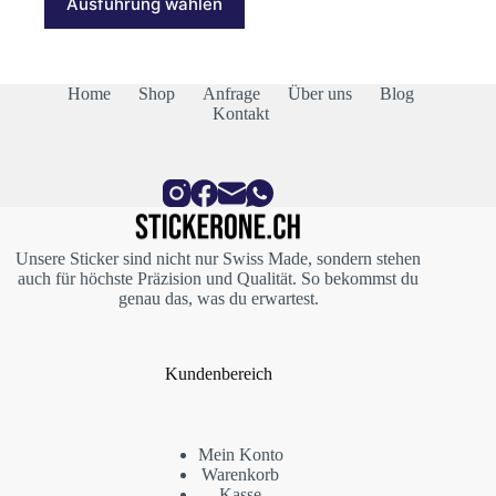
Ausführung wählen
Produkt
CHF 24.00
weist
mehrere
Varianten
auf.
Home
Shop
Anfrage
Über uns
Blog
Die
Kontakt
Optionen
können
auf
der
Produktseite
gewählt
werden
Unsere Sticker sind nicht nur Swiss Made, sondern stehen
auch für höchste Präzision und Qualität. So bekommst du
genau das, was du erwartest.
Kundenbereich
Mein Konto
Warenkorb
Kasse