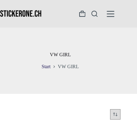
Zum
Inhalt
springen
Warenkorb
VW GIRL
Start
VW GIRL