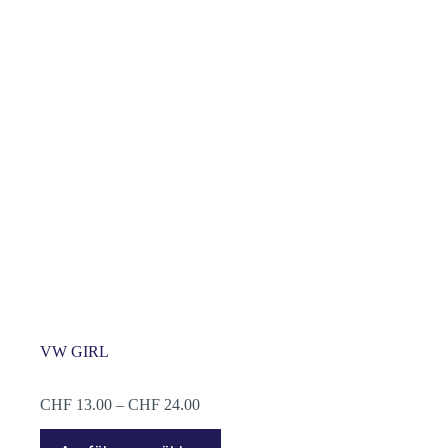
VW GIRL
Preisspanne:
CHF
13.00
–
CHF
24.00
CHF 13.00
Dieses
bis