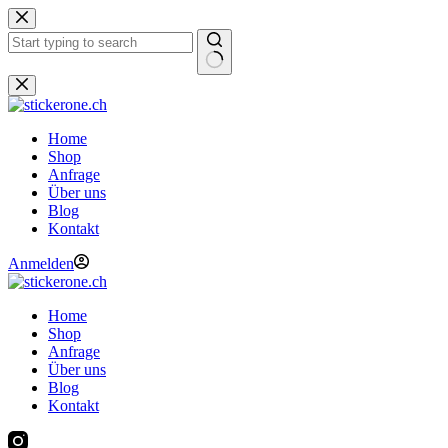
Zum
Inhalt
springen
Keine
Ergebnisse
Home
Shop
Anfrage
Über uns
Blog
Kontakt
Anmelden
Home
Shop
Anfrage
Über uns
Blog
Kontakt