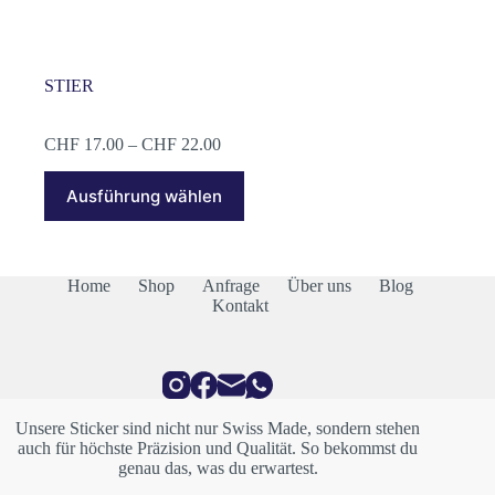
STIER
Preisspanne:
CHF
17.00
–
CHF
22.00
CHF 17.00
Dieses
bis
Ausführung wählen
Produkt
CHF 22.00
weist
mehrere
Varianten
auf.
Home
Shop
Anfrage
Über uns
Blog
Die
Kontakt
Optionen
können
auf
der
Produktseite
gewählt
Unsere Sticker sind nicht nur Swiss Made, sondern stehen
werden
auch für höchste Präzision und Qualität. So bekommst du
genau das, was du erwartest.