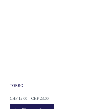
TORRO
Preisspanne:
CHF
12.00
–
CHF
23.00
CHF 12.00
Dieses
bis