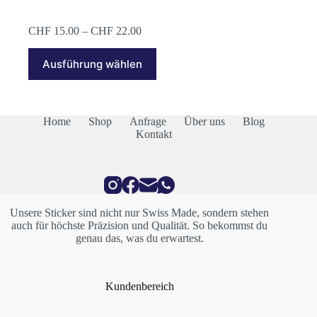
Preisspanne:
CHF
15.00
–
CHF
22.00
CHF 15.00
Dieses
bis
Ausführung wählen
Produkt
CHF 22.00
weist
mehrere
Varianten
auf.
Home
Shop
Anfrage
Über uns
Blog
Die
Kontakt
Optionen
können
auf
der
Produktseite
gewählt
Unsere Sticker sind nicht nur Swiss Made, sondern stehen
werden
auch für höchste Präzision und Qualität. So bekommst du
genau das, was du erwartest.
Kundenbereich