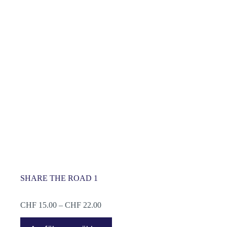
SHARE THE ROAD 1
Preisspanne:
CHF
15.00
–
CHF
22.00
CHF 15.00
Dieses
bis