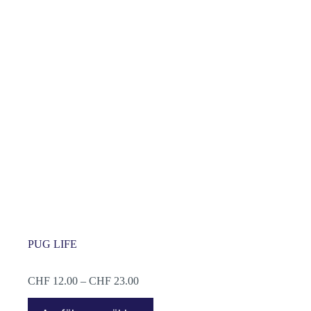
PUG LIFE
Preisspanne:
CHF
12.00
–
CHF
23.00
CHF 12.00
Dieses
bis