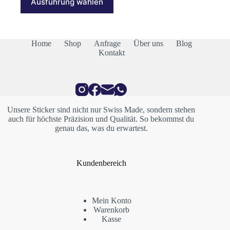
Ausführung wählen
Produkt
CHF 23.00
weist
mehrere
Varianten
auf.
Home
Shop
Anfrage
Über uns
Blog
Die
Kontakt
Optionen
können
auf
der
Produktseite
gewählt
Unsere Sticker sind nicht nur Swiss Made, sondern stehen
werden
auch für höchste Präzision und Qualität. So bekommst du
genau das, was du erwartest.
Kundenbereich
Mein Konto
Warenkorb
Kasse