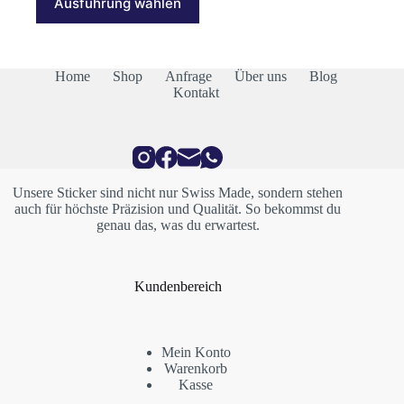
Ausführung wählen
Produkt
CHF 13.00
weist
mehrere
Varianten
auf.
Home
Shop
Anfrage
Über uns
Blog
Die
Kontakt
Optionen
können
auf
der
Produktseite
gewählt
Unsere Sticker sind nicht nur Swiss Made, sondern stehen
werden
auch für höchste Präzision und Qualität. So bekommst du
genau das, was du erwartest.
Kundenbereich
Mein Konto
Warenkorb
Kasse