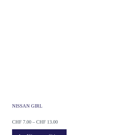
NISSAN GIRL
Preisspanne:
CHF
7.00
–
CHF
13.00
CHF 7.00
Dieses
bis