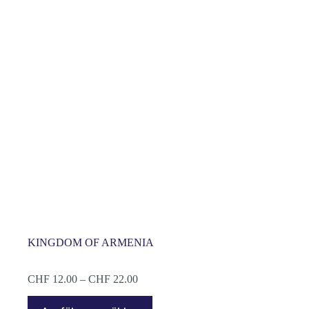
KINGDOM OF ARMENIA
Preisspanne:
CHF
12.00
–
CHF
22.00
CHF 12.00
Dieses
bis