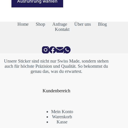
Ausführung wählen
Produkt
CHF 22.00
weist
mehrere
Varianten
auf.
Home
Shop
Anfrage
Über uns
Blog
Die
Kontakt
Optionen
können
auf
der
Produktseite
gewählt
Unsere Sticker sind nicht nur Swiss Made, sondern stehen
werden
auch für höchste Präzision und Qualität. So bekommst du
genau das, was du erwartest.
Kundenbereich
Mein Konto
Warenkorb
Kasse