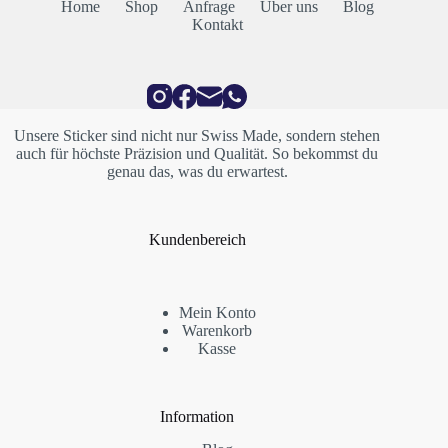
auf.
Home
Shop
Anfrage
Über uns
Blog
Die
Kontakt
Optionen
können
auf
der
Produktseite
gewählt
Unsere Sticker sind nicht nur Swiss Made, sondern stehen
werden
auch für höchste Präzision und Qualität. So bekommst du
genau das, was du erwartest.
Kundenbereich
Mein Konto
Warenkorb
Kasse
Information