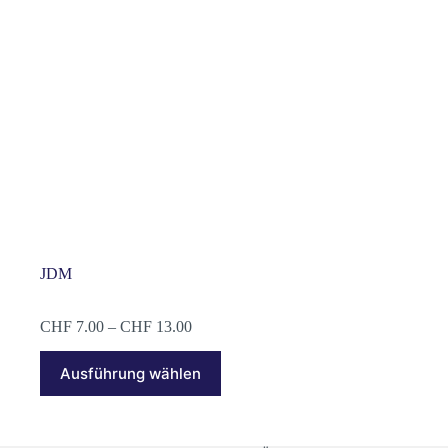
der
Produktseite
gewählt
werden
JDM
Preisspanne:
CHF
7.00
–
CHF
13.00
CHF 7.00
Dieses
bis
Ausführung wählen
Produkt
CHF 13.00
weist
mehrere
Varianten