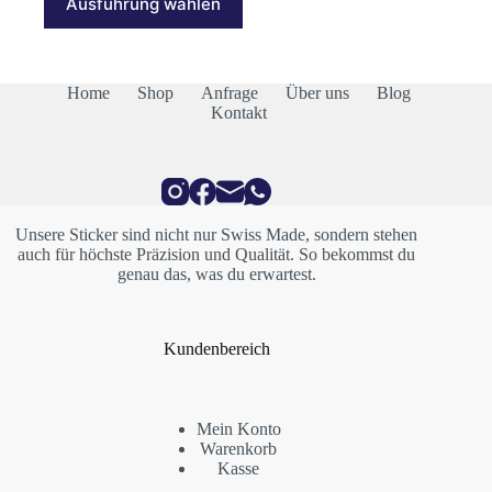
Ausführung wählen
Produkt
CHF 22.00
weist
mehrere
Varianten
auf.
Home
Shop
Anfrage
Über uns
Blog
Die
Kontakt
Optionen
können
auf
der
Produktseite
gewählt
Unsere Sticker sind nicht nur Swiss Made, sondern stehen
werden
auch für höchste Präzision und Qualität. So bekommst du
genau das, was du erwartest.
Kundenbereich
Mein Konto
Warenkorb
Kasse