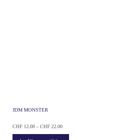
JDM MONSTER
Preisspanne:
CHF
12.00
–
CHF
22.00
CHF 12.00
Dieses
bis