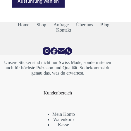
Ausführung wählen
Produkt
CHF 13.00
weist
mehrere
Varianten
auf.
Home
Shop
Anfrage
Über uns
Blog
Die
Kontakt
Optionen
können
auf
der
Produktseite
gewählt
Unsere Sticker sind nicht nur Swiss Made, sondern stehen
werden
auch für höchste Präzision und Qualität. So bekommst du
genau das, was du erwartest.
Kundenbereich
Mein Konto
Warenkorb
Kasse