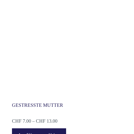
GESTRESSTE MUTTER
Preisspanne:
CHF
7.00
–
CHF
13.00
CHF 7.00
Dieses
bis