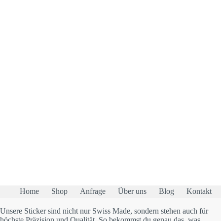
Varianten
auf.
Die
Optionen
können
auf
der
Produktseite
gewählt
werden
Home
Shop
Anfrage
Über uns
Blog
Kontakt
Unsere Sticker sind nicht nur Swiss Made, sondern stehen auch für
höchste Präzision und Qualität. So bekommst du genau das, was