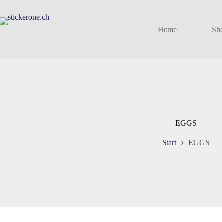
Zum
Inhalt
springen
Home
Sh
EGGS
Start
EGGS