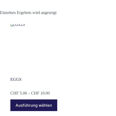
Einzelnes Ergebnis wird angezeigt
EGGS
Preisspanne:
CHF
5.00
–
CHF
10.00
CHF 5.00
Dieses
bis
Ausführung wählen
Produkt
CHF 10.00
weist
mehrere