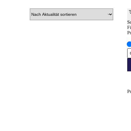
S
Fi
Pr
P