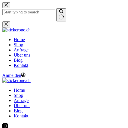
Zum
Inhalt
springen
Keine
Ergebnisse
Home
Shop
Anfrage
Über uns
Blog
Kontakt
Anmelden
Home
Shop
Anfrage
Über uns
Blog
Kontakt