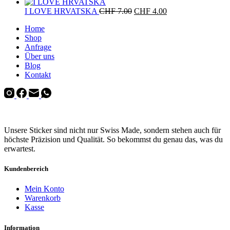
Preis
CHF 10.00
Preis
CHF 7.00.
war:
ist:
Ursprünglicher
Aktueller
I LOVE HRVATSKA
CHF
7.00
CHF
4.00
CHF 10.00
CHF 7.00.
Preis
Preis
Home
war:
ist:
Shop
CHF 7.00
CHF 4.00.
Anfrage
Über uns
Blog
Kontakt
Unsere Sticker sind nicht nur Swiss Made, sondern stehen auch für
höchste Präzision und Qualität. So bekommst du genau das, was du
erwartest.
Kundenbereich
Mein Konto
Warenkorb
Kasse
Information