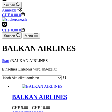
Suchen
Anmelden
Warenkorb
CHF
0.00
0
Warenkorb
CHF
0.00
0
Suchen
Menü
BALKAN AIRLINES
Start
BALKAN AIRLINES
Einzelnes Ergebnis wird angezeigt
BALKAN AIRLINES
Preisspanne:
CHF
5.00
–
CHF
10.00
Dieses
CHF 5.00