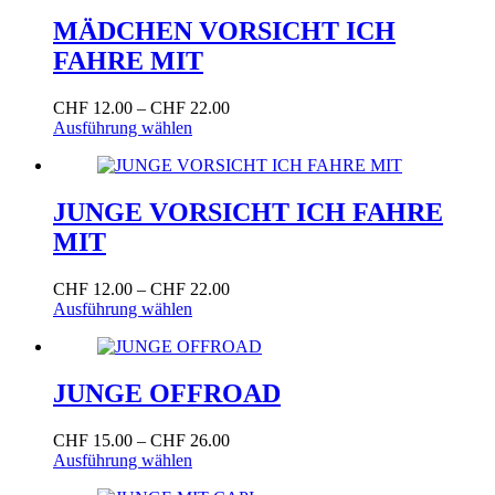
mehrere
Produktseite
Varianten
MÄDCHEN VORSICHT ICH
gewählt
auf.
werden
FAHRE MIT
Die
Optionen
können
Preisspanne:
CHF
12.00
–
CHF
22.00
auf
Dieses
CHF 12.00
Ausführung wählen
der
Produkt
bis
Produktseite
weist
CHF 22.00
gewählt
mehrere
werden
Varianten
JUNGE VORSICHT ICH FAHRE
auf.
MIT
Die
Optionen
können
Preisspanne:
CHF
12.00
–
CHF
22.00
auf
Dieses
CHF 12.00
Ausführung wählen
der
Produkt
bis
Produktseite
weist
CHF 22.00
gewählt
mehrere
werden
Varianten
JUNGE OFFROAD
auf.
Die
Preisspanne:
CHF
15.00
–
CHF
26.00
Optionen
Dieses
CHF 15.00
Ausführung wählen
können
Produkt
bis
auf