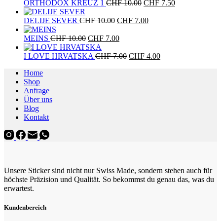
war:
Ursprünglicher
ist:
Aktueller
ORTHODOX KREUZ 1
CHF
10.00
CHF
7.50
CHF 10.00
Preis
CHF 7.50.
Preis
Ursprünglicher
war:
Aktueller
ist:
DELIJE SEVER
CHF
10.00
CHF
7.00
Preis
CHF 10.00
Preis
CHF 7.50.
Ursprünglicher
war:
Aktueller
ist:
MEINS
CHF
10.00
CHF
7.00
Preis
CHF 10.00
Preis
CHF 7.00.
war:
ist:
Ursprünglicher
Aktueller
I LOVE HRVATSKA
CHF
7.00
CHF
4.00
CHF 10.00
CHF 7.00.
Preis
Preis
Home
war:
ist:
Shop
CHF 7.00
CHF 4.00.
Anfrage
Über uns
Blog
Kontakt
Unsere Sticker sind nicht nur Swiss Made, sondern stehen auch für
höchste Präzision und Qualität. So bekommst du genau das, was du
erwartest.
Kundenbereich