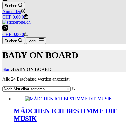
Suchen
Anmelden
Warenkorb
CHF
0.00
0
Warenkorb
CHF
0.00
0
Suchen
Menü
BABY ON BOARD
Start
BABY ON BOARD
Nach
Alle 24 Ergebnisse werden angezeigt
Aktualität
sortiert
MÄDCHEN ICH BESTIMME DIE
MUSIK