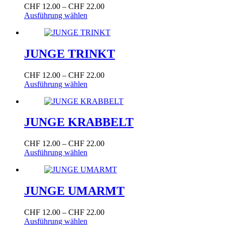
Die
Preisspanne:
CHF
12.00
–
CHF
22.00
Optionen
Dieses
CHF 12.00
Ausführung wählen
können
Produkt
bis
auf
weist
CHF 22.00
der
mehrere
Produktseite
Varianten
JUNGE TRINKT
gewählt
auf.
werden
Die
Preisspanne:
CHF
12.00
–
CHF
22.00
Optionen
Dieses
CHF 12.00
Ausführung wählen
können
Produkt
bis
auf
weist
CHF 22.00
der
mehrere
Produktseite
Varianten
JUNGE KRABBELT
gewählt
auf.
werden
Die
Preisspanne:
CHF
12.00
–
CHF
22.00
Optionen
Dieses
CHF 12.00
Ausführung wählen
können
Produkt
bis
auf
weist
CHF 22.00
der
mehrere
Produktseite
Varianten
JUNGE UMARMT
gewählt
auf.
werden
Die
Preisspanne:
CHF
12.00
–
CHF
22.00
Optionen
Dieses
CHF 12.00
Ausführung wählen
können