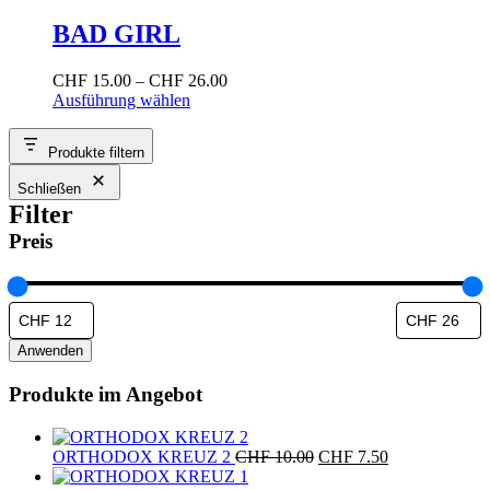
mehrere
Produktseite
Varianten
BAD GIRL
gewählt
auf.
werden
Die
Preisspanne:
CHF
15.00
–
CHF
26.00
Optionen
Dieses
CHF 15.00
Ausführung wählen
können
Produkt
bis
auf
weist
CHF 26.00
der
Produkte filtern
mehrere
Produktseite
Varianten
gewählt
Schließen
auf.
werden
Filter
Die
Optionen
Preis
können
auf
der
Produktseite
gewählt
Anwenden
werden
Produkte im Angebot
Ursprünglicher
Aktueller
ORTHODOX KREUZ 2
CHF
10.00
CHF
7.50
Preis
Preis