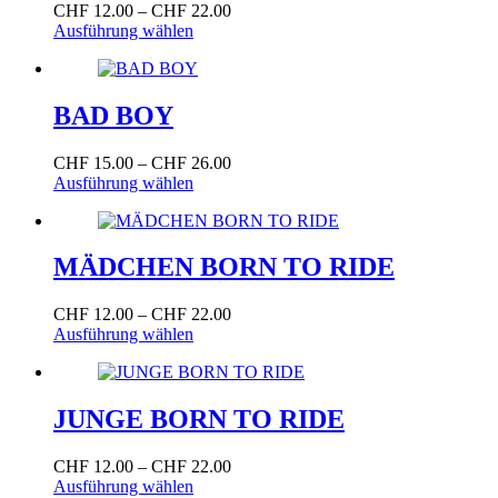
Preisspanne:
CHF
12.00
–
CHF
22.00
Dieses
CHF 12.00
Ausführung wählen
Produkt
bis
weist
CHF 22.00
mehrere
Varianten
BAD BOY
auf.
Die
Preisspanne:
CHF
15.00
–
CHF
26.00
Optionen
Dieses
CHF 15.00
Ausführung wählen
können
Produkt
bis
auf
weist
CHF 26.00
der
mehrere
Produktseite
Varianten
MÄDCHEN BORN TO RIDE
gewählt
auf.
werden
Die
Preisspanne:
CHF
12.00
–
CHF
22.00
Optionen
Dieses
CHF 12.00
Ausführung wählen
können
Produkt
bis
auf
weist
CHF 22.00
der
mehrere
Produktseite
Varianten
JUNGE BORN TO RIDE
gewählt
auf.
werden
Die
Preisspanne:
CHF
12.00
–
CHF
22.00
Optionen
Dieses
CHF 12.00
Ausführung wählen
können