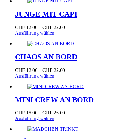
weist
CHF 26.00
der
mehrere
Produktseite
Varianten
JUNGE MIT CAPI
gewählt
auf.
werden
Die
Preisspanne:
CHF
12.00
–
CHF
22.00
Optionen
Dieses
CHF 12.00
Ausführung wählen
können
Produkt
bis
auf
weist
CHF 22.00
der
mehrere
Produktseite
Varianten
CHAOS AN BORD
gewählt
auf.
werden
Die
Preisspanne:
CHF
12.00
–
CHF
22.00
Optionen
Dieses
CHF 12.00
Ausführung wählen
können
Produkt
bis
auf
weist
CHF 22.00
der
mehrere
Produktseite
Varianten
MINI CREW AN BORD
gewählt
auf.
werden
Die
Preisspanne:
CHF
15.00
–
CHF
26.00
Optionen
Dieses
CHF 15.00
Ausführung wählen
können
Produkt
bis
auf
weist
CHF 26.00
der
mehrere
Produktseite