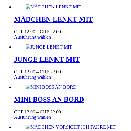
Produkt
bis
auf
weist
CHF 22.00
der
mehrere
Produktseite
Varianten
MÄDCHEN LENKT MIT
gewählt
auf.
werden
Die
Preisspanne:
CHF
12.00
–
CHF
22.00
Optionen
Dieses
CHF 12.00
Ausführung wählen
können
Produkt
bis
auf
weist
CHF 22.00
der
mehrere
Produktseite
Varianten
JUNGE LENKT MIT
gewählt
auf.
werden
Die
Preisspanne:
CHF
12.00
–
CHF
22.00
Optionen
Dieses
CHF 12.00
Ausführung wählen
können
Produkt
bis
auf
weist
CHF 22.00
der
mehrere
Produktseite
Varianten
MINI BOSS AN BORD
gewählt
auf.
werden
Die
Preisspanne:
CHF
12.00
–
CHF
22.00
Optionen
Dieses
CHF 12.00
Ausführung wählen
können
Produkt
bis
auf
weist
CHF 22.00
der