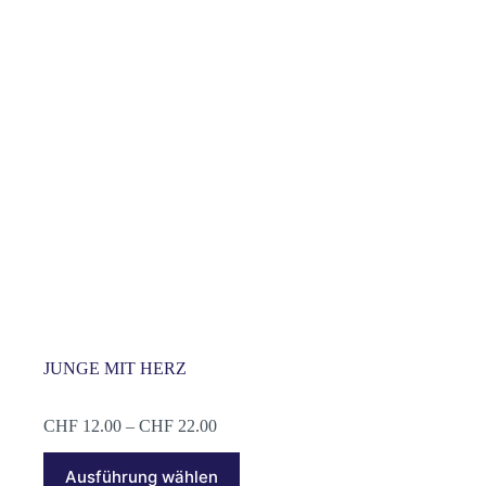
Optionen
können
auf
der
Produktseite
gewählt
werden
JUNGE MIT HERZ
Preisspanne:
CHF
12.00
–
CHF
22.00
CHF 12.00
Dieses
bis
Ausführung wählen
Produkt
CHF 22.00