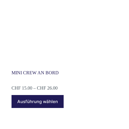
gewählt
werden
MINI CREW AN BORD
Preisspanne:
CHF
15.00
–
CHF
26.00
CHF 15.00
Dieses
bis
Ausführung wählen
Produkt
CHF 26.00
weist
mehrere
Varianten
auf.
Die