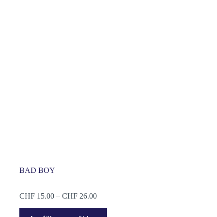
BAD BOY
Preisspanne:
CHF
15.00
–
CHF
26.00
CHF 15.00
Dieses
bis