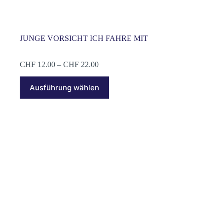
JUNGE VORSICHT ICH FAHRE MIT
Preisspanne:
CHF
12.00
–
CHF
22.00
CHF 12.00
Dieses
bis
Ausführung wählen
Produkt
CHF 22.00
weist
mehrere
Varianten
auf.
Die
Optionen
können
auf
der
Produktseite
gewählt
werden