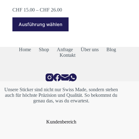
Preisspanne:
CHF
15.00
–
CHF
26.00
CHF 15.00
Dieses
bis
Ausführung wählen
Produkt
CHF 26.00
weist
mehrere
Varianten
auf.
Home
Shop
Anfrage
Über uns
Blog
Die
Kontakt
Optionen
können
auf
der
Produktseite
gewählt
Unsere Sticker sind nicht nur Swiss Made, sondern stehen
werden
auch für höchste Präzision und Qualität. So bekommst du
genau das, was du erwartest.
Kundenbereich