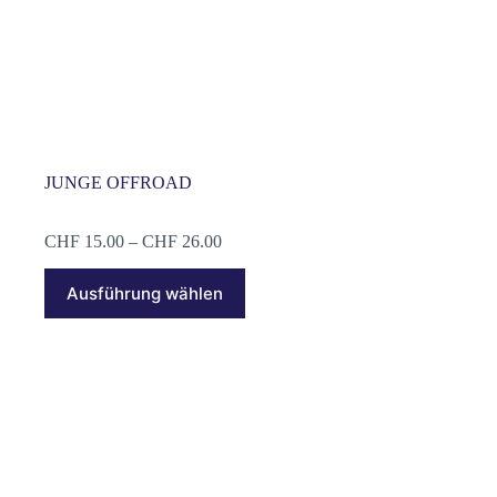
JUNGE OFFROAD
Preisspanne:
CHF
15.00
–
CHF
26.00
CHF 15.00
Dieses
bis
Ausführung wählen
Produkt
CHF 26.00
weist
mehrere
Varianten
auf.
Die
Optionen
können
auf
der
Produktseite