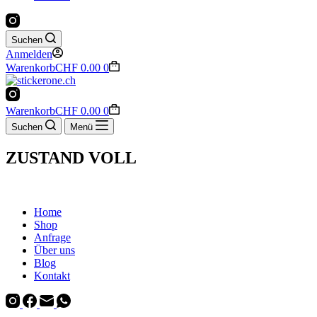
Suchen
Anmelden
Warenkorb
CHF
0.00
0
Warenkorb
CHF
0.00
0
Suchen
Menü
ZUSTAND VOLL
Home
Shop
Anfrage
Über uns
Blog
Kontakt