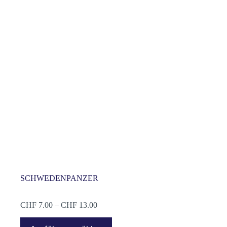
SCHWEDENPANZER
Preisspanne:
CHF
7.00
–
CHF
13.00
CHF 7.00
Dieses
bis