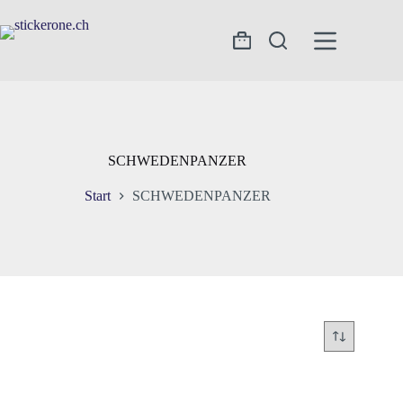
Zum
Inhalt
springen
Warenkorb
SCHWEDENPANZER
Start
SCHWEDENPANZER