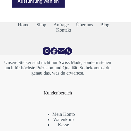
Ausführung wählen
Produkt
CHF 13.00
weist
mehrere
Varianten
auf.
Home
Shop
Anfrage
Über uns
Blog
Die
Kontakt
Optionen
können
auf
der
Produktseite
gewählt
Unsere Sticker sind nicht nur Swiss Made, sondern stehen
werden
auch für höchste Präzision und Qualität. So bekommst du
genau das, was du erwartest.
Kundenbereich
Mein Konto
Warenkorb
Kasse